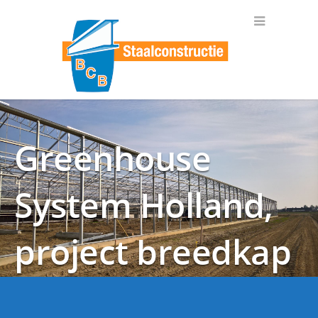
Greenhouse
System Holland,
project breedkap
kasconstructie