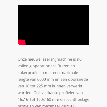
Onze nieuwe lasersnijmachine is nu
volledig operationeel. Buizen en
kokerprofielen met een maximale
lengte van 6000 mm en een doorsnede
van 16 tot 225 mm kunnen verwerkt
worden. Ook vierkante profielen van
16x16 tot 160x160 mm en rechthoekige
profielen van maximaal 200x100